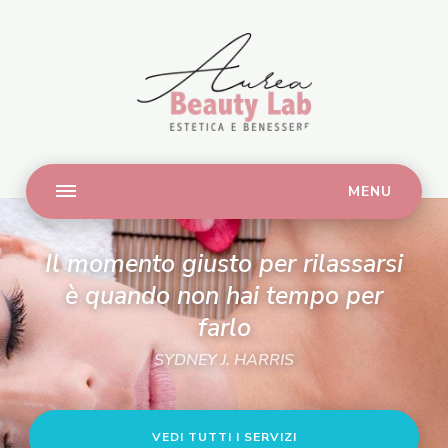
Aurea
Estetica e benessere
Il momento giusto per rilassarsi
è quando non hai tempo per
farlo
SYDNEY J. HARRIS
VEDI TUTTI I SERVIZI