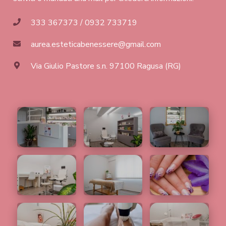
333 367373 / 0932 733719
aurea.esteticabenessere@gmail.com
Via Giulio Pastore s.n. 97100 Ragusa (RG)